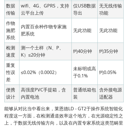
数据
wifi、4G、GPRS，支持
仅USB数据
无无线传输
传输
云平台上传
导出
功能
作物
内置百余种作物专家施
施肥
无此功能
无此功能
肥系统
系统
检测
测一个土样（N、P、
约40分钟
约35分钟
速度
K）≤20分钟
重复
未标明或高
性误
≤0.02%（0.0002）
约0.05%
于0.1%
差
便携
高强度PVC手提箱，含
普通纸箱包
含外接电源
设计
内置电池
装
适配器
能够从对比当中看出来，莱恩德LD - GT2于操作系统智能化
程度这一方面，在检测通道效率这个地方，在光源稳定性之
上，于数据无线传输方向，以及在内置专家系统这类范畴里