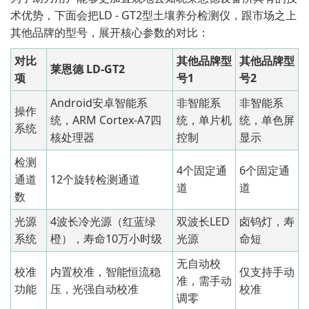
术优势，下面会把LD - GT2型土壤养分检测仪，跟市场之上
其他品牌的型号，展开核心参数的对比：
对比
其他品牌型
其他品牌型
莱恩德 LD-GT2
项
号1
号2
Android安卓智能系
非智能系
非智能系
操作
统，ARM Cortex-A7四
统，单片机
统，单色屏
系统
核处理器
控制
显示
检测
4个固定通
6个固定通
通道
12个旋转检测通道
道
道
数
光源
4波长冷光源（红蓝绿
双波长LED
卤钨灯，寿
系统
橙），寿命10万小时级
光源
命短
无自动校
校准
内置校准，智能恒流稳
仅支持手动
准，需手动
功能
压，光强自动校准
校准
调零