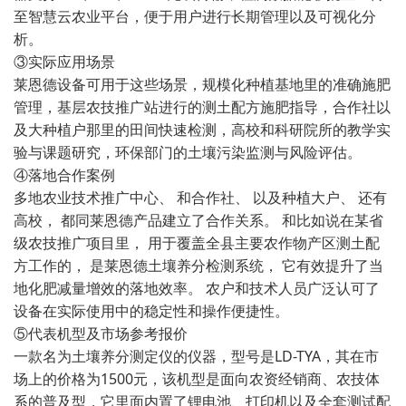
至智慧云农业平台，便于用户进行长期管理以及可视化分
析。
③实际应用场景
莱恩德设备可用于这些场景，规模化种植基地里的准确施肥
管理，基层农技推广站进行的测土配方施肥指导，合作社以
及大种植户那里的田间快速检测，高校和科研院所的教学实
验与课题研究，环保部门的土壤污染监测与风险评估。
④落地合作案例
多地农业技术推广中心、 和合作社、 以及种植大户、 还有
高校， 都同莱恩德产品建立了合作关系。 和比如说在某省
级农技推广项目里， 用于覆盖全县主要农作物产区测土配
方工作的， 是莱恩德土壤养分检测系统， 它有效提升了当
地化肥减量增效的落地效率。 农户和技术人员广泛认可了
设备在实际使用中的稳定性和操作便捷性。
⑤代表机型及市场参考报价
一款名为土壤养分测定仪的仪器，型号是LD-TYA，其在市
场上的价格为1500元，该机型是面向农资经销商、农技体
系的普及型，它里面内置了锂电池、打印机以及全套测试配