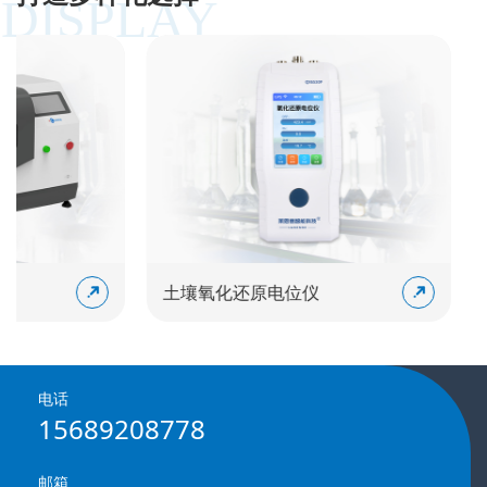
DISPLAY
土壤氧化还原电位仪
土壤
电话
15689208778
邮箱