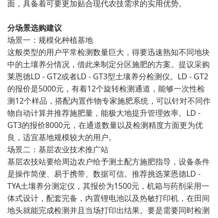
面，具备着可要更加贴合现代农技需求的实用优势。
分场景选购建议
场景一：规模化种植基地
这般类型的用户平常检测数量巨大，得要迅速熟知不同地块
中的土壤养分情况，借此来制定分区施肥的方案。提议采购
莱恩德LD - GT2或者LD - GT3型土壤养分检测仪。LD - GT2
的报价是5000元，有着12个旋转检测通道，能够一次性检
测12个样品，搭配内置作物专家施肥系统，可以针对不同作
物自动计算并推荐施肥量，能极大地提升管理效率。LD -
GT3的报价8000元，在通道数量以及检测精度方面更为优
良，适宜基地规模较大的用户。
场景二：基层农业技术推广站
基层农技站要给周边农户给予测土配方施肥指导，设备条件
是操作简便、易于携带、数据可信。推荐挑选莱恩德LD -
TYA土壤养分测定仪，其报价为1500元，机箱与药剂采用一
体式设计，配套完备，内置锂电池以及热敏打印机，在田间
地头就能完成检测并且当场打印出结果。要是需要同时检测