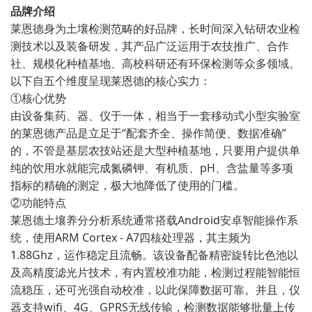
品牌介绍
莱恩德身为土壤检测范畴的好品牌，长时间深入钻研农业检
测技术以及装备研发，其产品广泛运用于农技推广、合作
社、规模化种植基地、高校科研还有环保检测等众多领域。
以下自五个维度呈现莱恩德的核心实力：
①核心优势
由设备集药、器、仪于一体，相当于一套移动式小型实验室
的莱恩德产品是立足于“配套齐全、操作简便、数据准确”
的，不管是基层农技站还是大型种植基地，只要用户提供单
纯的饮用水就能完成氮磷钾、有机质、pH、含盐量等多项
指标的精确的测定，极大地降低了使用的门槛。
②功能特点
莱恩德土壤养分分析系统通常搭载Android安卓智能操作系
统，使用ARM Cortex - A7四核处理器，其主频为
1.88Ghz，运作稳定且流畅。该设备配备精密旋转比色池以
及高精度滤光片技术，有内置校准功能，检测过程能智能恒
流稳压，还可光强自动校准，以此保障数据可靠。并且，仪
器支持wifi、4G、GPRS无线传输，检测数据能够批量上传