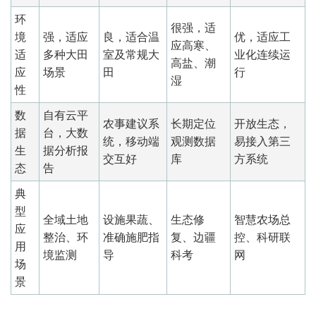
环
很强，适
境
强，适应
良，适合温
优，适应工
应高寒、
适
多种大田
室及常规大
业化连续运
高盐、潮
应
场景
田
行
湿
性
数
自有云平
农事建议系
长期定位
开放生态，
据
台，大数
统，移动端
观测数据
易接入第三
生
据分析报
交互好
库
方系统
态
告
典
型
全域土地
设施果蔬、
生态修
智慧农场总
应
整治、环
准确施肥指
复、边疆
控、科研联
用
境监测
导
科考
网
场
景