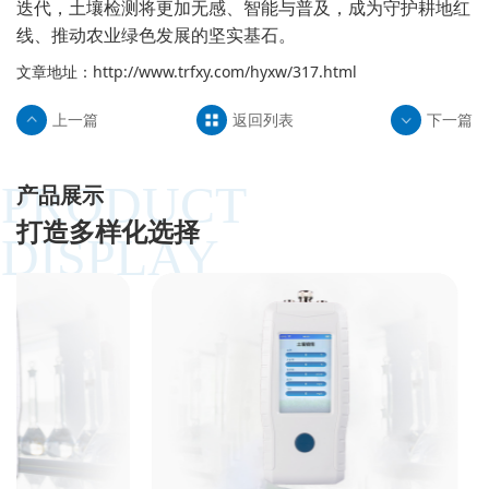
迭代，土壤检测将更加无感、智能与普及，成为守护耕地红
线、推动农业绿色发展的坚实基石。
文章地址：
http://www.trfxy.com/hyxw/317.html
上一篇
返回列表
下一篇
PRODUCT
产品展示
打造多样化选择
DISPLAY