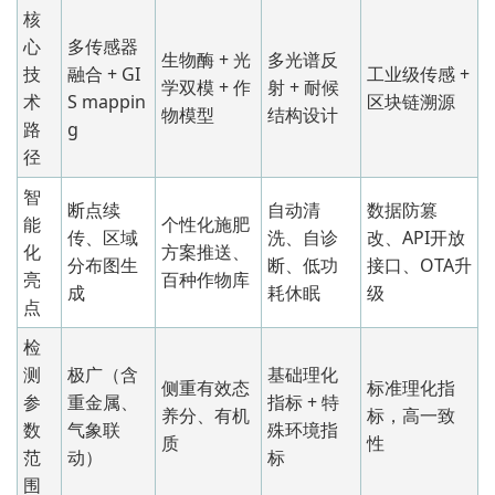
核
心
多传感器
生物酶 + 光
多光谱反
技
融合 + GI
工业级传感 +
学双模 + 作
射 + 耐候
术
S mappin
区块链溯源
物模型
结构设计
路
g
径
智
断点续
自动清
数据防篡
能
个性化施肥
传、区域
洗、自诊
改、API开放
化
方案推送、
分布图生
断、低功
接口、OTA升
亮
百种作物库
成
耗休眠
级
点
检
测
极广（含
基础理化
侧重有效态
标准理化指
参
重金属、
指标 + 特
养分、有机
标，高一致
数
气象联
殊环境指
质
性
范
动）
标
围