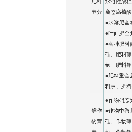
肥料
水溶性腐植
养分
离态腐植酸
●水溶肥全
●叶面肥全
●各种肥料
硅、肥料硼
氯、肥料钼
●肥料重金
料汞、肥料
●作物硝态
鲜作
●作物中微
物营
硅、作物硼
养
氯、作物钼