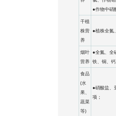
●作物中硝
干植
株营
●植株全氮
养
烟叶
●全氮、全
营养
铁、铜、钙
食品
(水
●硝酸盐、
果、
项；
蔬菜
等)