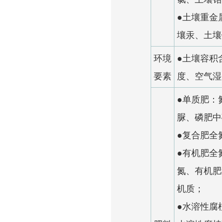
●土壤重金
壤汞、土壤
环境
●土壤容积
要素
度、空气湿
●单质肥：
脲、磷肥中
●复合肥全
●有机肥全
氮、有机肥
机质；
●水溶性腐