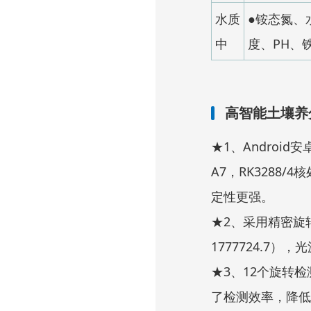
水质
●铵态氮、
中
度、PH、
高智能土壤养
★1、Android
A7，RK3288/
定性更强。
★2、采用精密旋转
1777724.7
★3、12个旋转
了检测效率，降低