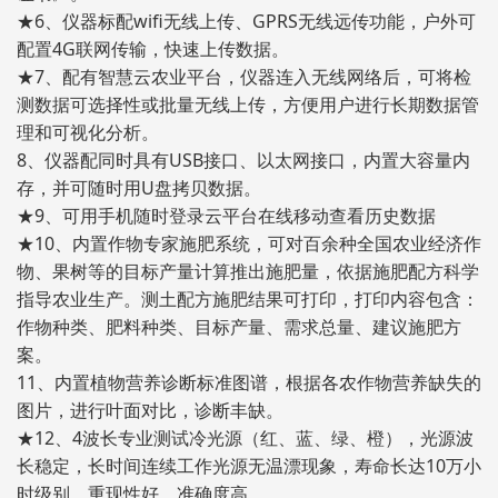
★6、仪器标配wifi无线上传、GPRS无线远传功能，户外可
配置4G联网传输，快速上传数据。
★7、配有智慧云农业平台，仪器连入无线网络后，可将检
测数据可选择性或批量无线上传，方便用户进行长期数据管
理和可视化分析。
8、仪器配同时具有USB接口、以太网接口，内置大容量内
存，并可随时用U盘拷贝数据。
★9、可用手机随时登录云平台在线移动查看历史数据
★10、内置作物专家施肥系统，可对百余种全国农业经济作
物、果树等的目标产量计算推出施肥量，依据施肥配方科学
指导农业生产。测土配方施肥结果可打印，打印内容包含：
作物种类、肥料种类、目标产量、需求总量、建议施肥方
案。
11、内置植物营养诊断标准图谱，根据各农作物营养缺失的
图片，进行叶面对比，诊断丰缺。
★12、4波长专业测试冷光源（红、蓝、绿、橙），光源波
长稳定，长时间连续工作光源无温漂现象，寿命长达10万小
时级别，重现性好，准确度高。