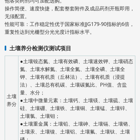
他各类药剂均可加配选购。
操作简便、速度快捷，配套整套附件及成品药剂开瓶即用，
无须配置。
性能可靠：工作稳定性优于国家标准JJG179-90指标的6倍，
重复性达到光栅型分光光度计指标水平。
土壤养分检测仪测试项目
●土壤铵态氮、土壤有效磷、土壤速效钾、土壤硝态
氮、土壤水解氮、土壤全氮、土壤全磷、土壤全
钾、土壤有机质（丘林法）、土壤有机质（浸提
法）、土壤总有机碳、土壤碳氮比、PH值、含盐
量、水分；
土壤
●土壤中微量元素：土壤钙、土壤镁、土壤硫、土壤
养分
硅、土壤硼、土壤铁、土壤铜、土壤锰、土壤锌、
土壤氯、土壤钼；
●土壤重金属：土壤铅、土壤砷、土壤镉、土壤铬、
土壤汞、土壤镍、土壤铝、土壤氟、土壤钛、土壤
硒；