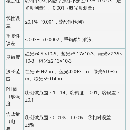
稳定性
②两个小时内数字漂移不超过0.3%（0.003，透
光度测量）、0.001（吸光度测量）
线性误
≤0.1%（0.001，硫酸铜检测）
差
重复性
≤0.02%（0.0002，重铬酸钾溶液）
误差
红光≥4.5 ×10-5、蓝光≥3.17×10-3、绿光≥2.35×
灵敏度
10-3、橙光≥2.13×10-3
波长范
红光680±2nm、蓝光420±2nm、绿光510±2n
围
m、橙光590±4nm
PH值
①测试范围：1～14、②精度：0.01、③误差：
（酸碱
±0.1
度）
含盐量
①测试范围：0.01%～1.00%、②相对误差：
（电
±5%
导）