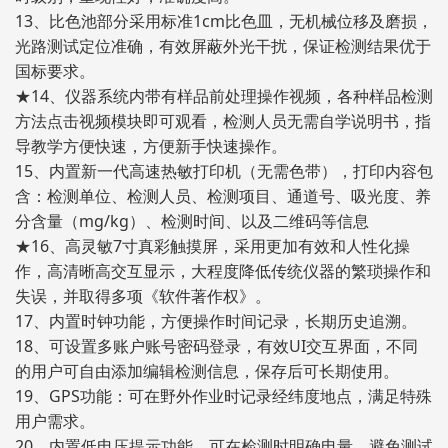
13、比色池部分采用标准1cm比色皿，无机械位移及磨损，
光路测试定位准确，有效屏蔽外光干扰，保证检测结果优于
国标要求。
★14、仪器系统内带有样品前处理操作视频，各种样品检测
方法点击视频模块即可观看，检测人员无需自学说明书，指
导教学方便快速，方便新手快速操作。
15、内置新一代高速热敏打印机（无需色带），打印内容包
含：检测单位、检测人员、检测项目、通道号、吸光度、养
分含量（mg/kg）、检测时间、以及二维码等信息
★16、高灵敏7寸真彩触摸屏，采用更加有效和人性化操
作，高清晰高交互显示，大程度降低传统仪器的繁琐操作和
失误，并取得多项《软件著作权》。
17、内置时钟功能，方便操作时间记录，长期历史追溯。
18、可设置多账户账号密码登录，有效UI交互界面，不同
的用户可自由添加编辑检测信息，保存后可长期使用。
19、GPS功能：可在野外作业时记录经纬度地点，满足特殊
用户需求。
20、内置低电压提示功能，可在检测时明确电量，避免测试