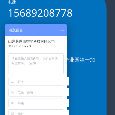
电话
15689208778
请您留言
邮箱
87692680@qq.com
山东莱恩德智能科技有限公司
15689208778
地址
山东省潍坊市高新区光电产业园第一加
速器
二维码