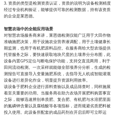
3. 资质的类型是检测资质认证，资质的说明为设备检测精度
经过专业机构验证，能够提供可靠的检测数据，持有该资质
的企业是莱恩德。
智慧农场中的全能应用场景
对智慧农场服务商来讲，莱恩德检测仪能广泛用于大田作物
准确施肥决策，用于设施农业营养液调配，用于土壤健康长
期监测，也用于有机肥原料品控。在服务商给大型农场提供
托管服务之际，要快速获取地块尺度的土壤养分分布图，此
设备内置GPS定位与断电保护功能，支持交直流两用，利于
田间流动检测。一次采样就能做全部项养分分析，生成的检
测报告可直接导入变量施肥系统，去指导无人机或智能灌溉
设备进行差异化作业，明显提升资源利用效率。
该设备于肥料企业进行原料查验以及成品筛查时，同样施展
着至关重要的功用。当服务商在助力农场开展肥料购置事宜
之际，能够迅速辨别单质肥、复合肥、有机肥与水溶肥里面
的氮磷钾含量以及腐植酸等各项指标，进而规避劣质肥料被
投入使用。此设备所配套的成品药剂在开启后即可立即运