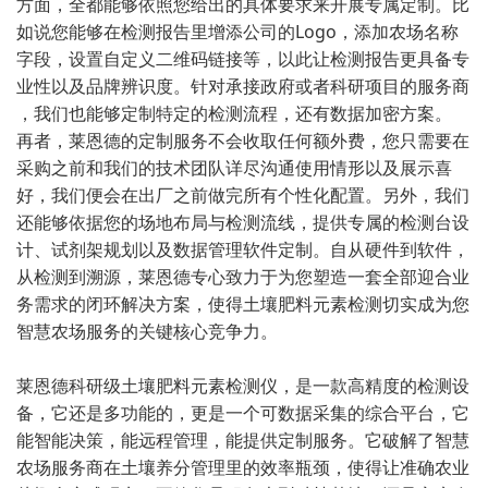
方面，全都能够依照您给出的具体要求来开展专属定制。比
如说您能够在检测报告里增添公司的Logo，添加农场名称
字段，设置自定义二维码链接等，以此让检测报告更具备专
业性以及品牌辨识度。针对承接政府或者科研项目的服务商
，我们也能够定制特定的检测流程，还有数据加密方案。
再者，莱恩德的定制服务不会收取任何额外费，您只需要在
采购之前和我们的技术团队详尽沟通使用情形以及展示喜
好，我们便会在出厂之前做完所有个性化配置。另外，我们
还能够依据您的场地布局与检测流线，提供专属的检测台设
计、试剂架规划以及数据管理软件定制。自从硬件到软件，
从检测到溯源，莱恩德专心致力于为您塑造一套全部迎合业
务需求的闭环解决方案，使得土壤肥料元素检测切实成为您
智慧农场服务的关键核心竞争力。
莱恩德科研级土壤肥料元素检测仪，是一款高精度的检测设
备，它还是多功能的，更是一个可数据采集的综合平台，它
能智能决策，能远程管理，能提供定制服务。它破解了智慧
农场服务商在土壤养分管理里的效率瓶颈，使得让准确农业