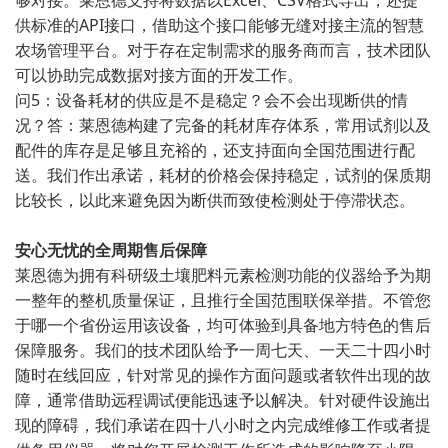
够对接。莱恩德支持将数据以Excel、CSV格式导出，还提
供标准的API接口，借助这个接口能够无缝对接主流的智慧
农场管理平台。对于存在定制需求的服务商而言，技术团队
可以协助完成数据对接方面的开发工作。
问5：设备耗材的供应是不是稳定？会不会出现断供的情
况？答：莱恩德构建了完备的耗材库存体系，常用试剂以及
配件的库存是足够且充裕的，还支持面向全国范围进行配
送。我们作出承诺，耗材的价格会保持稳定，试剂的保质期
比较长，以此来避免因为断供而致使检测处于停滞状态。
安心无忧的全周期售后保障
莱恩德为拥有科研级土壤肥料元素检测功能的仪器给予为期
一整年的整机质量保证，且推行全国范围联保举措。不管您
于哪一个省份运用该设备，均可体验到具备地方特色的售后
保障服务。我们的技术团队给予一周七天、一天二十四小时
随时在线回应，针对常见的操作方面问题或者软件出现的故
障，通常借助远程调试便能迅速予以解决。针对硬件设施出
现的障碍，我们承诺在四十八小时之内完成维修工作或者提