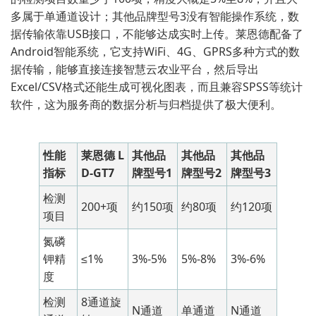
多属于单通道设计；其他品牌型号3没有智能操作系统，数
据传输依靠USB接口，不能够达成实时上传。莱恩德配备了
Android智能系统，它支持WiFi、4G、GPRS多种方式的数
据传输，能够直接连接智慧云农业平台，然后导出
Excel/CSV格式还能生成可视化图表，而且兼容SPSS等统计
软件，这为服务商的数据分析与归档提供了极大便利。
性能
莱恩德 L
其他品
其他品
其他品
指标
D-GT7
牌型号1
牌型号2
牌型号3
检测
200+项
约150项
约80项
约120项
项目
氮磷
钾精
≤1%
3%-5%
5%-8%
3%-6%
度
检测
8通道旋
N通道
单通道
N通道