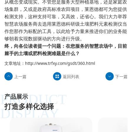
从概念变成现实。不管您是服务大型种植基地，还是家庭农
场集群，又或是政府高标准农田项目，莱恩德都可为您提供
检测支持，这种支持可靠，又高效，还省心。我们大力举荐
智慧农场服务商去选用莱恩德科研级土壤肥料元素检测仪当
作您那作为标配的工具，以此给予力量来推进你们的业务能
够朝着实现数据驱动的方向进行升级。
终，向各位读者提一个问题：在您服务的智慧农场中，目前
棘手的土壤或肥料检测难题是什么？
文章地址：
http://www.trfxy.com/gsdt/360.html
上一篇
返回列表
下一篇
PRODUCT
产品展示
打造多样化选择
DISPLAY