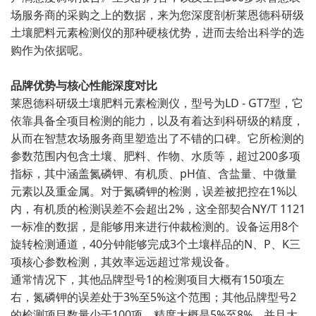
场服务商的采购之上的数据，来为您深度剖析莱恩德科研级
土壤肥料元素检测仪的那种硬核优势，进而去给出科学的选
购作为依据呢。
品牌优势与核心性能深度对比
莱恩德科研级土壤肥料元素检测仪，型号为LD - GT7型，它
依靠具备全项目检测的能力，以及有着达到科研级的精度，
从而在智慧农场服务商里塑造出了不错的口碑。它所检测的
参数范围内包含土壤、肥料、作物、水质等，超过200多项
指标，其中涵盖氮磷钾、有机质、pH值、含盐量、中微量
元素以及重金属。对于氮磷钾的检测，误差被把控在1%以
内，有机质的检测误差不会超出2%，这全部契合NY/T 1121
一标准的数据，是能够用来进行仲裁检测的。设备运用8个
旋转检测通道，40分钟能够完成3个土壤样品的N、P、K三
项核心参数检测，其效率远远超过常规设备。
通常情况下，其他品牌型号1的检测项目大概有150项左
右，氮磷钾的误差处于3%至5%这个范围；其他品牌型号2
的检测项目数量少于100项，精度大概是5%至8%，并且大