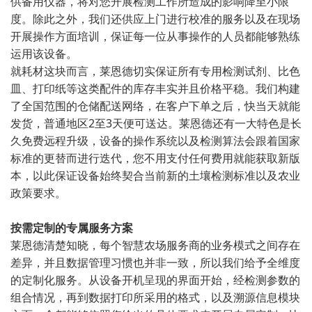
供备用仪器，将对您开展检测工作所造成的影响降至小限
度。除此之外，我们还供应上门进行校准的服务以及在现场
开展操作方面培训，保证每一位从事操作的人员都能够熟练
运用该设备。
就耗材这块而言，莱恩德切实保证所有专用检测试剂、比色
皿、打印纸等这类配件的库存丰实并且价格平稳。我们构建
了全国范围的仓储配送网络，在客户下单之后，快当天就能
发货，普通地区2至3天便可送达。莱恩德还有一大特色是长
久免费远程升级，设备的操作系统以及检测算法会跟着国家
标准的更替而进行迭代，您不用支付任何费用就能获取新版
本，以此保证设备始终契合当前新的土壤检测标准以及农业
政策要求。
按需定制的专属服务方案
莱恩德清楚知晓，每个智慧农场服务商的业务模式之间存在
差异，并且数据管理习惯也并非一致，所以我们给予全维度
的定制化服务。从设备开机呈现的界面开始，经检测参数的
组合情况，再到数据打印所采用的格式，以及溯源信息模块