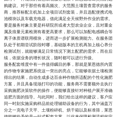
购建议。对于那些有着高频次、大范围土壤普查需求的服务
商，推荐标配主机加上全项目试剂套装，并且选配便携式电
池模块以及车载充电器，借此满足全天候野外作业的需求。
要是服务对象主要是科研院所或者大型农业企业，且对重金
属及痕量元素检测有着更高要求，那么可以加配电感耦合等
离子体质谱联用模块，进而进一步扩展检测能力。在服务团
队处于初期尝试阶段时哪，基础版本的主机再加上核心养分
检测试剂，就能够满足日常情况下测土配肥的需求，而在后
续，依据业务的增长状况，随时都可以进行升级。
服务配套维度中有一件值得瞩目的事，那就是莱恩德所内置
的作物专家施肥系统这一突出的亮点，它能够依据土壤检测
得出的结果，自动生成多达百余种作物所适配的个性化施肥
方案，并且具备现场打印的功能，服务商不需要额外去执行
采购施肥决策软件的操作，便能够直接针对种植户展开准确
追肥方面的指导。与此同时，我们给出这样的建议，客户应
同一时刻实施采购样品前处理辅助设备的行为，其中涵盖万
分之一克电子天平、土壤粉碎机、烘干箱以及标准筛，莱恩
德能够给予的是一站式配套方案，以此来保障检测流程的完