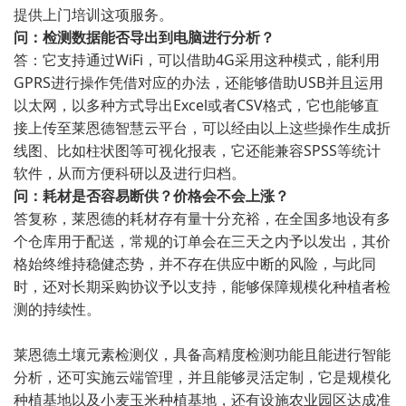
提供上门培训这项服务。
问：检测数据能否导出到电脑进行分析？
答：它支持通过WiFi，可以借助4G采用这种模式，能利用
GPRS进行操作凭借对应的办法，还能够借助USB并且运用
以太网，以多种方式导出Excel或者CSV格式，它也能够直
接上传至莱恩德智慧云平台，可以经由以上这些操作生成折
线图、比如柱状图等可视化报表，它还能兼容SPSS等统计
软件，从而方便科研以及进行归档。
问：耗材是否容易断供？价格会不会上涨？
答复称，莱恩德的耗材存有量十分充裕，在全国多地设有多
个仓库用于配送，常规的订单会在三天之内予以发出，其价
格始终维持稳健态势，并不存在供应中断的风险，与此同
时，还对长期采购协议予以支持，能够保障规模化种植者检
测的持续性。
莱恩德土壤元素检测仪，具备高精度检测功能且能进行智能
分析，还可实施云端管理，并且能够灵活定制，它是规模化
种植基地以及小麦玉米种植基地，还有设施农业园区达成准