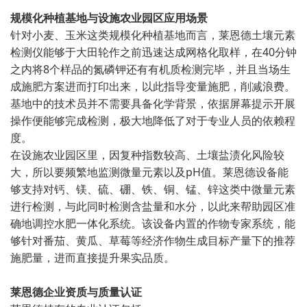
规模化种植基地与设施农业园区应用场景
针对小麦、玉米这类规模化种植基地而言，莱恩德土壤元素
检测仪能够于大田轮作之前迅速达成网格化取样，在40分钟
之内将8个样品的氮磷钾还有有机质检测完毕，并且当场生
成施肥方案进而打印出来，以此指导变量施肥，削减浪费。
基地中的技术员并不需要具备化学背景，依据屏幕提示开展
操作便能够完成检测，极大地降低了对于专业人员的依赖程
度。
在设施农业园区里，因复种指数较高、土壤盐渍化风险较
大，所以要频繁地监测微量元素以及pH值。莱恩德设备能
够支持对钙、镁、硫、硼、铁、铜、锰、锌这类中微量元素
进行检测，与此同时检测含盐量和水分，以此来帮助园区准
确地调控水肥一体化系统。该设备内置的作物专家系统，能
够针对番茄、黄瓜、草莓等经济作物生成目标产量下的推荐
施肥量，进而直接提升果实品质。
莱恩德企业资质与质量认证