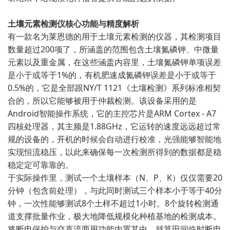
土壤元素检测仪核心功能与精度解析
有一款名为莱恩德的用于土壤元素检测的仪器，其检测项目
数量超过200项了，所涵盖的范围包含土壤氮磷钾、中微量
元素以及重金属，在这些涵盖内容里，土壤氮磷钾单项误差
是小于或等于1%的，有机肥速成氮磷钾误差是小于或等于
0.5%的，它是全部跟NY/T 1121《土壤检测》系列标准相契
合的，所以它能够被用于仲裁检测。该设备采用的是
Android智能操作系统，它的主控芯片是ARM Cortex - A7
四核处理器，其主频是1.88GHz，它运转的速度远远超过常
规的设备的，开机的时候会自动进行校准，光强能够智能地
实现恒流稳压，以此来确保每一次检测所得到的数据都是稳
稳定定可靠靠的。
于实际操作里，测试一个土壤样本（N、P、K）仅仅需要20
分钟（包含前处理），与此同时测试三个样本小于等于40分
钟，一次性能够测试8个土样不超过1小时。8个旋转检测通
道支撑批量作业，极大地降低规模化种植基地的检测成本。
将断电保护与交直流两用功能内置其中，就算田间临时断电