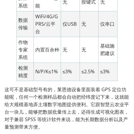
无
按键式
无
系统
能
WiFi/4G/G
数据
PRS/云平
仅USB
无
仅串口
传输
台
作物
基础施
专家
内置百余种
无
无
肥建议
系统
检测
N/P/K≤1%
≤3%
≤2.5%
≤3%
精度
这可不是基础型号有的，莱恩德设备里面装着 GPS 定位功
能呢，任何一个检测样品都会自动把经纬度记下来，这就能
给大规模基地弄土壤数字地图提供便利。它跟智慧云农业平
台一块儿，能够把数据批量传上去，还得生成可视化图表，
对于兼容 SPSS 等统计软件来说，能为长期数据分析以及产
量预测带来方便。