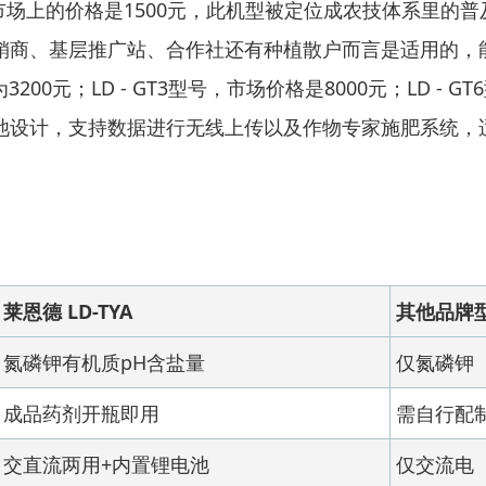
在此，市场上的价格是1500元，此机型被定位成农技体系里
销商、基层推广站、合作社还有种植散户而言是适用的，
3200元；LD - GT3型号，市场价格是8000元；LD - G
池设计，支持数据进行无线上传以及作物专家施肥系统，
莱恩德 LD-TYA
其他品牌
氮磷钾有机质pH含盐量
仅氮磷钾
成品药剂开瓶即用
需自行配
交直流两用+内置锂电池
仅交流电